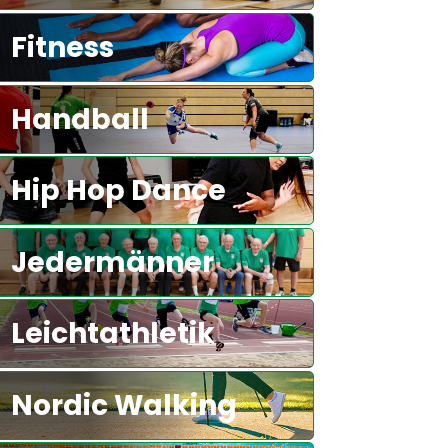
Fitness
Handball
Hip Hop Dance
Jedermänner
Leichtathletik
Nordic Walking