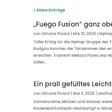
« Ältere Einträge
„Fuego Fusion“ ganz o
von
Simone Picard
|
Mai 10, 2026
|
HipHo
Toller Erfolg für die HipHop-Gruppe der
Rodgau konnten die Tänzerinnen den ers
erreichen. Trainerin Melissa Flores war 
tollen...
Ein prall gefülltes Lei
von
Simone Picard
|
Mai 3, 2026
|
Leichta
Sonnencreme, Mützen und Wasser waren 
Kinderleichtathletik-Wettkampf in Win