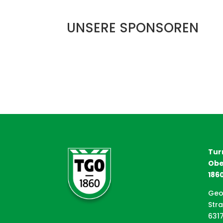
UNSERE SPONSOREN
Tur
Obe
1860
Geo
Str
631