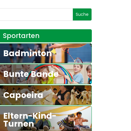
Sportarten
Badminton
Bunte Bande
Capoeira
Eltern-Kind-
Turnen