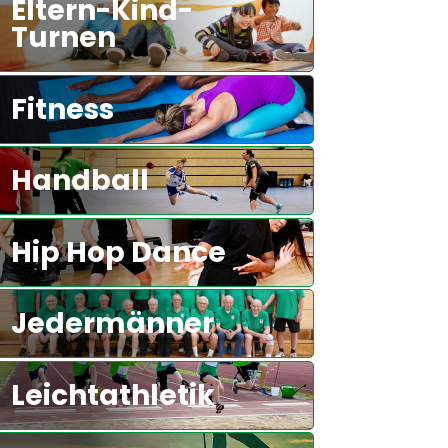
Eltern-Kind-
Turnen
Fitness
Handball
Hip Hop Dance
Jedermänner
Leichtathletik