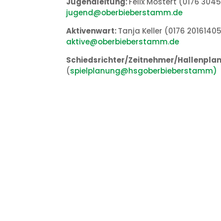
Jugendleitung:
Felix Mostert (0176 30
jugend@
oberbieberstamm.de
Aktivenwart
:
Tanja Keller (0176 201614
aktive@
oberbieberstamm.de
Schiedsrichter/Zeitnehmer/Hallenpla
(
spielplanung@hsgoberbieberstamm)