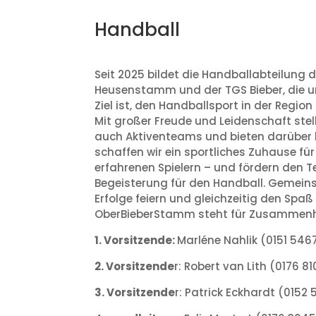
Handball
Seit 2025 bildet die Handballabteilung
Heusenstamm und der TGS Bieber, die
Ziel ist, den Handballsport in der Regi
Mit großer Freude und Leidenschaft st
auch Aktiventeams und bieten darüber
schaffen wir ein sportliches Zuhause fü
erfahrenen Spielern – und fördern den 
Begeisterung für den Handball. Gemeinsa
Erfolge feiern und gleichzeitig den Spaß
OberBieberStamm steht für Zusammenha
1. Vorsitzende:
Marléne Nahlik (0151 54
2. Vorsitzende
r: Robert van Lith (0176 
3. Vorsitzende
r: Patrick Eckhardt (015