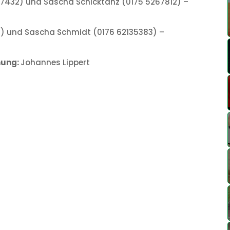
457432) und Sascha Schicktanz (0175 5267812) –
05) und Sascha Schmidt (0176 62135383) –
nung:
Johannes Lippert