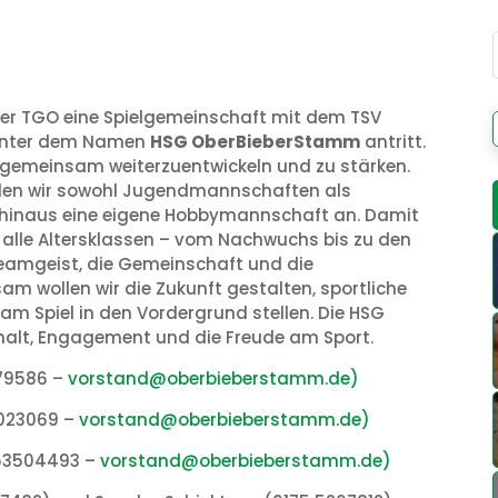
 der TGO eine Spielgemeinschaft mit dem TSV
 unter dem Namen
HSG OberBieberStamm
antritt.
on gemeinsam weiterzuentwickeln und zu stärken.
ellen wir sowohl Jugendmannschaften als
 hinaus eine eigene Hobbymannschaft an. Damit
r alle Altersklassen – vom Nachwuchs bis zu den
Teamgeist, die Gemeinschaft und die
m wollen wir die Zukunft gestalten, sportliche
 am Spiel in den Vordergrund stellen. Die HSG
lt, Engagement und die Freude am Sport.
679586 –
vorstand@oberbieberstamm.de)
81023069 –
vorstand@oberbieberstamm.de)
2 53504493 –
vorstand@oberbieberstamm.de)