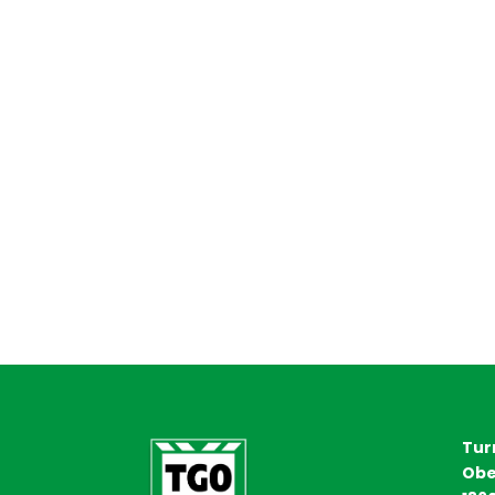
Tur
Obe