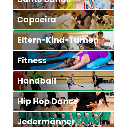
Capoeira
Eltern-Kind-Turnen
Fitness
Handball
Hip Hop Dance
Jedermänner