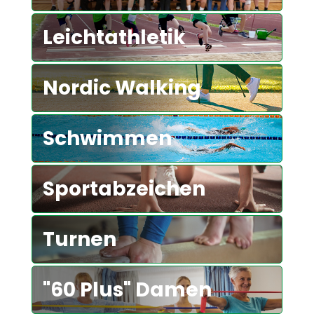
Leichtathletik
Nordic Walking
Schwimmen
Sportabzeichen
Turnen
"60 Plus" Damen