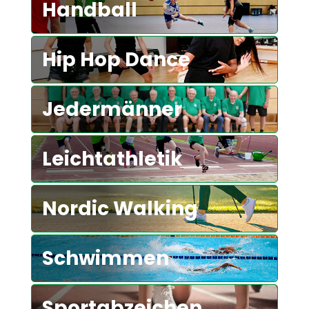
Handball
Hip Hop Dance
Jedermänner
Leichtathletik
Nordic Walking
Schwimmen
Sportabzeichen