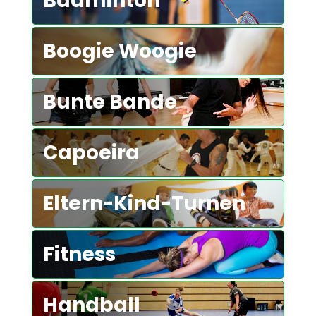
Badminton
Boogie Woogie
Bunte Bande
Capoeira
Eltern-Kind-Turnen
Fitness
Handball