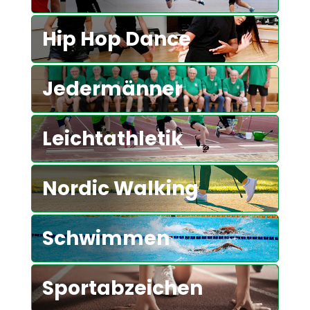
Hip Hop Dance
Jedermänner
Leichtathletik
Nordic Walking
Schwimmen
Sportabzeichen