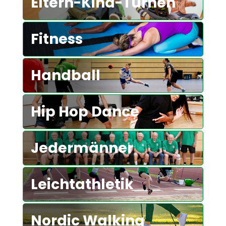
Eltern-Kind-Turnen
Fitness
Handball
Hip Hop Dance
Jedermänner
Leichtathletik
Nordic Walking