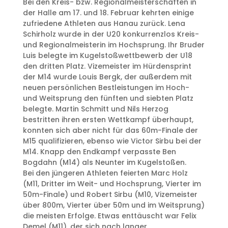
Bei den Kreis- bzw. Regionalmeisterschaften in
der Halle am 17. und 18. Februar kehrten einige
zufriedene Athleten aus Hanau zurück. Lena
Schirholz wurde in der U20 konkurrenzlos Kreis-
und Regionalmeisterin im Hochsprung. Ihr Bruder
Luis belegte im Kugelstoßwettbewerb der U18
den dritten Platz. Vizemeister im Hürdensprint
der M14 wurde Louis Bergk, der außerdem mit
neuen persönlichen Bestleistungen im Hoch-
und Weitsprung den fünften und siebten Platz
belegte. Martin Schmitt und Nils Herzog
bestritten ihren ersten Wettkampf überhaupt,
konnten sich aber nicht für das 60m-Finale der
M15 qualifizieren, ebenso wie Victor Sirbu bei der
M14. Knapp den Endkampf verpasste Ben
Bogdahn (M14) als Neunter im Kugelstoßen.
Bei den jüngeren Athleten feierten Marc Holz
(M11, Dritter im Weit- und Hochsprung, Vierter im
50m-Finale) und Robert Sirbu (M10, Vizemeister
über 800m, Vierter über 50m und im Weitsprung)
die meisten Erfolge. Etwas enttäuscht war Felix
Demel (M11), der sich nach langer