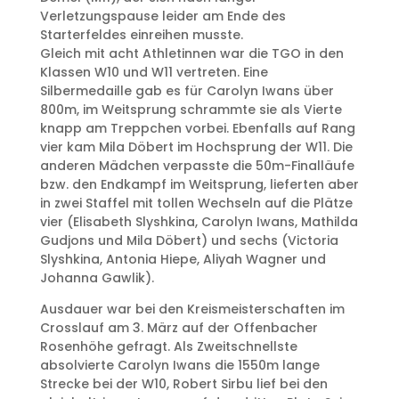
Verletzungspause leider am Ende des
Starterfeldes einreihen musste.
Gleich mit acht Athletinnen war die TGO in den
Klassen W10 und W11 vertreten. Eine
Silbermedaille gab es für Carolyn Iwans über
800m, im Weitsprung schrammte sie als Vierte
knapp am Treppchen vorbei. Ebenfalls auf Rang
vier kam Mila Döbert im Hochsprung der W11. Die
anderen Mädchen verpasste die 50m-Finalläufe
bzw. den Endkampf im Weitsprung, lieferten aber
in zwei Staffel mit tollen Wechseln auf die Plätze
vier (Elisabeth Slyshkina, Carolyn Iwans, Mathilda
Gudjons und Mila Döbert) und sechs (Victoria
Slyshkina, Antonia Hiepe, Aliyah Wagner und
Johanna Gawlik).
Ausdauer war bei den Kreismeisterschaften im
Crosslauf am 3. März auf der Offenbacher
Rosenhöhe gefragt. Als Zweitschnellste
absolvierte Carolyn Iwans die 1550m lange
Strecke bei der W10, Robert Sirbu lief bei den