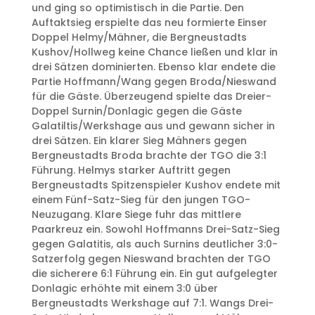
und ging so optimistisch in die Partie. Den
Auftaktsieg erspielte das neu formierte Einser
Doppel Helmy/Mähner, die Bergneustadts
Kushov/Hollweg keine Chance ließen und klar in
drei Sätzen dominierten. Ebenso klar endete die
Partie Hoffmann/Wang gegen Broda/Nieswand
für die Gäste. Überzeugend spielte das Dreier-
Doppel Surnin/Donlagic gegen die Gäste
Galatiltis/Werkshage aus und gewann sicher in
drei Sätzen. Ein klarer Sieg Mähners gegen
Bergneustadts Broda brachte der TGO die 3:1
Führung. Helmys starker Auftritt gegen
Bergneustadts Spitzenspieler Kushov endete mit
einem Fünf-Satz-Sieg für den jungen TGO-
Neuzugang. Klare Siege fuhr das mittlere
Paarkreuz ein. Sowohl Hoffmanns Drei-Satz-Sieg
gegen Galatitis, als auch Surnins deutlicher 3:0-
Satzerfolg gegen Nieswand brachten der TGO
die sicherere 6:1 Führung ein. Ein gut aufgelegter
Donlagic erhöhte mit einem 3:0 über
Bergneustadts Werkshage auf 7:1. Wangs Drei-