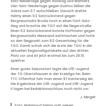
Satz-Niederlage gegen Hollwag und Mähners
Vier-Satz-Niederlage gegen Kushov ließen die
Gäste zum 3:7 aufschließen. Danach drehte
Helmy einen 0:2 Satzrückstand gegen
Bergneustadts Broda noch in einen Fünf-Satz-
Sieg und brachte die TGO auf die Siegerstraße.
Einen 0:2 Satzrückstand konnte Hoffmann gegen
Bergneustadts Nieswand wettmachen und holte
so den Siegpunkt zum 9:3 Gesamtsieg für die
TGO. Damit schob sich die erste der TGO in der
aktuellen Regionalligatabelle auf den dritten
Platz vor und ist jetzt erstmal bis zum 26.10.
spielfrei.
Einen guten Saisonstart legte die U15-Jugend
der TG Obertshausen in der Kreisliga hin. Beim
TTC Offenthal fuhr man einen 9:1 Kantersieg ein.
Die Ergebnisse der U18-Jugend und U18-Jugend
II lagen bei Redaktionsschluss noch nicht vor.
J. Merget
Foto: Mahmoud Helmy gab seinen