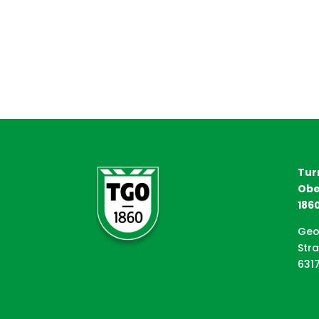
Tur
Obe
1860
Geo
Str
631