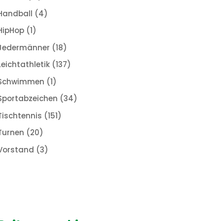
Handball
(4)
HipHop
(1)
Jedermänner
(18)
Leichtathletik
(137)
Schwimmen
(1)
Sportabzeichen
(34)
Tischtennis
(151)
Turnen
(20)
Vorstand
(3)