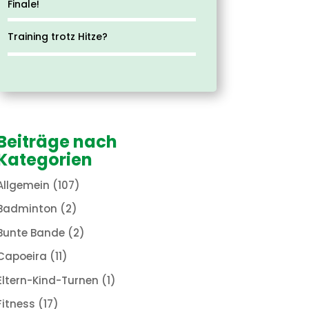
Finale!
Training trotz Hitze?
Beiträge nach
Kategorien
Allgemein
(107)
Badminton
(2)
Bunte Bande
(2)
Capoeira
(11)
Eltern-Kind-Turnen
(1)
Fitness
(17)