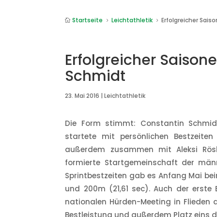
Startseite
Leichtathletik
Erfolgreicher Sais

5
5
Erfolgreicher Saisone
Schmidt
23. Mai 2016
|
Leichtathletik
Die Form stimmt: Constantin Schmidt
startete mit persönlichen Bestzeite
außerdem zusammen mit Aleksi Rösle
formierte Startgemeinschaft der män
Sprintbestzeiten gab es Anfang Mai bei
und 200m (21,61 sec). Auch der erste 
nationalen Hürden-Meeting in Flieden am
Bestleistung und außerdem Platz eins d