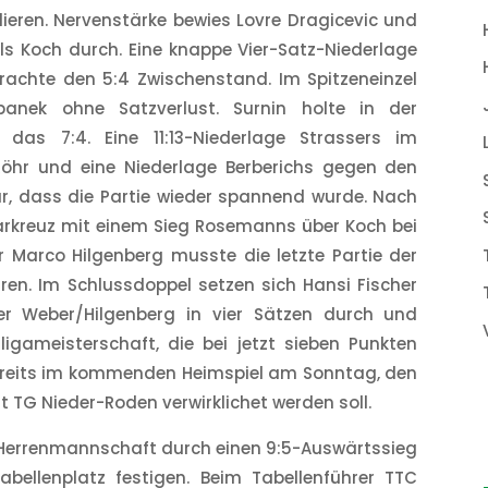
lieren. Nervenstärke bewies Lovre Dragicevic und
ls Koch durch. Eine knappe Vier-Satz-Niederlage
achte den 5:4 Zwischenstand. Im Spitzeneinzel
anek ohne Satzverlust. Surnin holte in der
das 7:4. Eine 11:13-Niederlage Strassers im
Röhr und eine Niederlage Berberichs gegen den
ür, dass die Partie wieder spannend wurde. Nach
arkreuz mit einem Sieg Rosemanns über Koch bei
r Marco Hilgenberg musste die letzte Partie der
en. Im Schlussdoppel setzen sich Hansi Fischer
r Weber/Hilgenberg in vier Sätzen durch und
igameisterschaft, die bei jetzt sieben Punkten
ereits im kommenden Heimspiel am Sonntag, den
t TG Nieder-Roden verwirklichet werden soll.
te Herrenmannschaft durch einen 9:5-Auswärtssieg
bellenplatz festigen. Beim Tabellenführer TTC