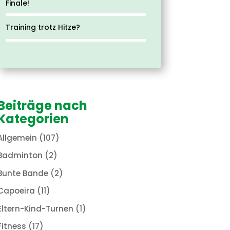
Finale!
Training trotz Hitze?
Beiträge nach
Kategorien
Allgemein
(107)
Badminton
(2)
Bunte Bande
(2)
Capoeira
(11)
Eltern-Kind-Turnen
(1)
Fitness
(17)