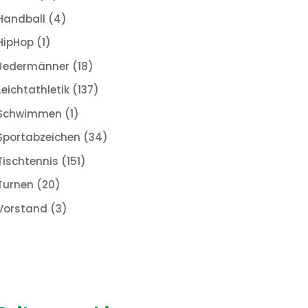
Handball
(4)
HipHop
(1)
Jedermänner
(18)
Leichtathletik
(137)
Schwimmen
(1)
Sportabzeichen
(34)
Tischtennis
(151)
Turnen
(20)
Vorstand
(3)