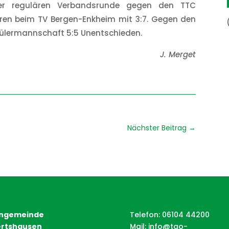
er regulären Verbandsrunde gegen den TTC
loren beim TV Bergen-Enkheim mit 3:7. Gegen den
chülermannschaft 5:5 Unentschieden.
J. Merget
Nächster Beitrag
→
ngemeinde
Telefon: 06104 44200
rtshausen
Mail:
info@tgo-