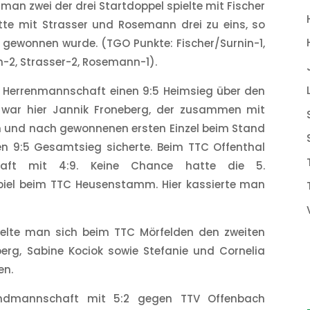
man zwei der drei Startdoppel spielte mit Fischer
itte mit Strasser und Rosemann drei zu eins, so
:4 gewonnen wurde. (TGO Punkte: Fischer/Surnin-1,
in-2, Strasser-2, Rosemann-1).
te Herrenmannschaft einen 9:5 Heimsieg über den
 war hier Jannik Froneberg, der zusammen mit
 und nach gewonnenen ersten Einzel beim Stand
en 9:5 Gesamtsieg sicherte. Beim TTC Offenthal
chaft mit 4:9. Keine Chance hatte die 5.
piel beim TTC Heusenstamm. Hier kassierte man
pielte man sich beim TTC Mörfelden den zweiten
berg, Sabine Kociok sowie Stefanie und Cornelia
en.
endmannschaft mit 5:2 gegen TTV Offenbach