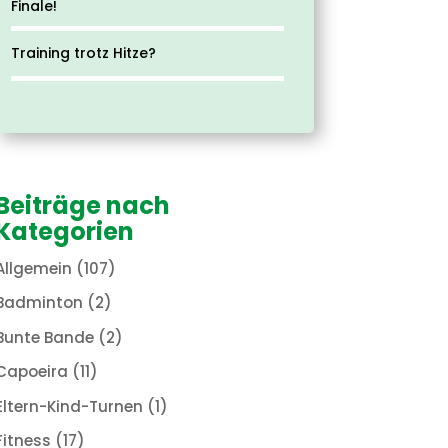
Finale!
Training trotz Hitze?
Beiträge nach
Kategorien
Allgemein
(107)
Badminton
(2)
Bunte Bande
(2)
Capoeira
(11)
Eltern-Kind-Turnen
(1)
Fitness
(17)