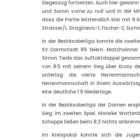
Siegeszug fortsetzen. Auch hier gewann 
und Surnin vorne zu null und in der M
dass die Partie letztendlich klar mit 9
Strasser/L. Dragicevic-1, Fischer-2, Surn
In der Bezirksoberliga konnte die zwei
SV Darmstadt 89 feiern. Matchwinner
Simon Tiede das Auftaktdoppel gewann
von 8:5 mit seinem Sieg über Kross d
unterlag die vierte Herrenmanns
Herrenmannschaft in ihrem Auswärtss
eine deutliche 1:9 Niederlage.
In der Bezirksoberliga der Damen ers
Sieg im zweiten Spiel. Mareike Watten
Schoppe ließen beim 8:2 nichts anbrenn
Im Kreispokal konnte sich die Jug