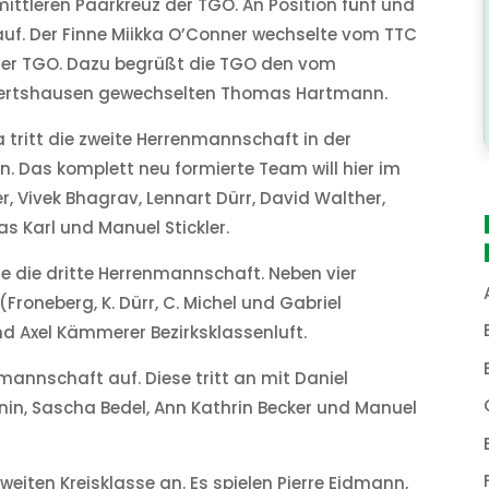
mittleren Paarkreuz der TGO. An Position fünf und
uf. Der Finne Miikka O’Conner wechselte vom TTC
der TGO. Dazu begrüßt die TGO den vom
bertshausen gewechselten Thomas Hartmann.
tritt die zweite Herrenmannschaft in der
an. Das komplett neu formierte Team will hier im
her, Vivek Bhagrav, Lennart Dürr, David Walther,
 Karl und Manuel Stickler.
e die dritte Herrenmannschaft. Neben vier
(Froneberg, K. Dürr, C. Michel und Gabriel
d Axel Kämmerer Bezirksklassenluft.
nmannschaft auf. Diese tritt an mit Daniel
rnin, Sascha Bedel, Ann Kathrin Becker und Manuel
weiten Kreisklasse an. Es spielen Pierre Eidmann,