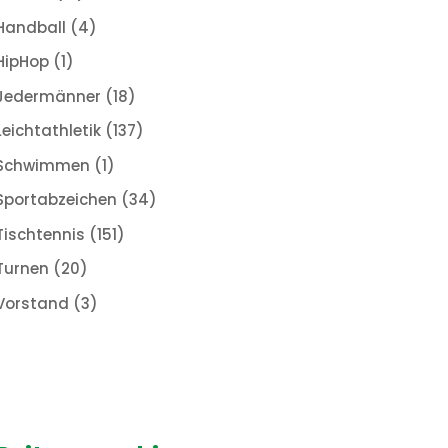
Handball
(4)
HipHop
(1)
Jedermänner
(18)
Leichtathletik
(137)
Schwimmen
(1)
Sportabzeichen
(34)
Tischtennis
(151)
Turnen
(20)
Vorstand
(3)