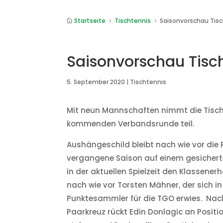
Startseite
Tischtennis
Saisonvorschau Tis

5
5
Saisonvorschau Tisc
5. September 2020
|
Tischtennis
Mit neun Mannschaften nimmt die Tisch
kommenden Verbandsrunde teil.
Aushängeschild bleibt nach wie vor di
vergangene Saison auf einem gesicherte
in der aktuellen Spielzeit den Klassenerha
nach wie vor Torsten Mähner, der sich i
Punktesammler für die TGO erwies. Nac
Paarkreuz rückt Edin Donlagic an Positi