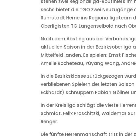
stehen zwei Regionalliga-Routiniers im 
sechs bietet die TGO zwei Neuzugänge a
Ruhrstadt Herne ins Regionalligateam 
Oberligisten TG Langenselbold nach O
Nach dem Abstieg aus der Verbandsliga 
aktuellen Saison in der Bezirksoberliga 
Mittelfeld landen. Es spielen: Ernst Fisc
Amelie Rocheteau, Yüyang Wang, Andreas
In die Bezirksklasse zurückgezogen wurd
verbliebenen Spielern der letzten Saison 
Eckhardt) schnuppern Fabian Göllner un
In der Kreisliga schlägt die vierte Herre
Schmidt, Felix Proschitzki, Waldemar Su
Renger.
Die fünfte Herrenmanschaft tritt in der z