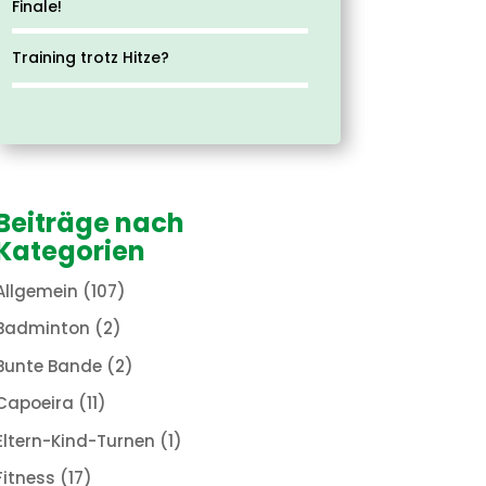
Finale!
Training trotz Hitze?
Beiträge nach
Kategorien
Allgemein
(107)
Badminton
(2)
Bunte Bande
(2)
Capoeira
(11)
Eltern-Kind-Turnen
(1)
Fitness
(17)