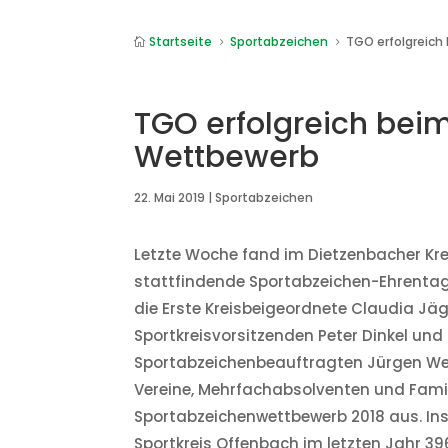
Startseite
Sportabzeichen
TGO erfolgreic

5
5
TGO erfolgreich bei
Wettbewerb
22. Mai 2019
|
Sportabzeichen
Letzte Woche fand im Dietzenbacher Krei
stattfindende Sportabzeichen-Ehrentag 
die Erste Kreisbeigeordnete Claudia Jä
Sportkreisvorsitzenden Peter Dinkel un
Sportabzeichenbeauftragten Jürgen Weil
Vereine, Mehrfachabsolventen und Fami
Sportabzeichenwettbewerb 2018 aus. I
Sportkreis Offenbach im letzten Jahr 3