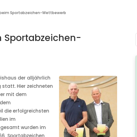
h beim Sportabzeichen-Wettbewerb
m Sportabzeichen-
shaus der alljährlich
statt. Hier zeichneten
ger mit dem
d dem
 die erfolgreichsten
lien im
nsgesamt wurden im
966 Sportabzeichen