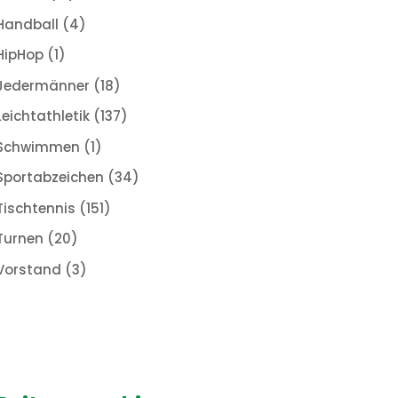
Handball
(4)
HipHop
(1)
Jedermänner
(18)
Leichtathletik
(137)
Schwimmen
(1)
Sportabzeichen
(34)
Tischtennis
(151)
Turnen
(20)
Vorstand
(3)