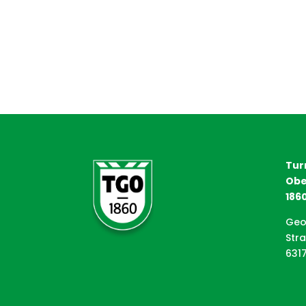
Tur
Obe
1860
Geo
Str
631