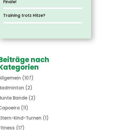
Finale!
Training trotz Hitze?
Beiträge nach
Kategorien
Allgemein
(107)
Badminton
(2)
Bunte Bande
(2)
Capoeira
(11)
Eltern-Kind-Turnen
(1)
Fitness
(17)