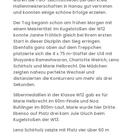
waren die TGO-Leichtathleten bei den Kreis-
Hallenmeisterschaften in Hanau gut vertreten
und konnten einige schöne Erfolge erzielen.
Der Tag begann schon am frühen Morgen mit
einem Meistertitel: Im Kugelstoßen der W12
konnte Janine Fröhlich gleich bei ihrem ersten
Start in dieser Disziplin den Sieg erringen.
Ebenfalls ganz oben auf dem Treppchen
platzierte sich die 4 x 75 m-Staffel der U14 mit
Shayanka Rameshwaran, Charlotte Weirich, Lena
Schirholz und Marie Helbrecht. Die Mädchen
zeigten nahezu perfekte Wechsel und
distanzierten die Konkurrenz um mehr als drei
Sekunden.
Silbermedaillen in der Klasse W12 gab es für
Marie Helbrecht im 60m-Finale und Noa
Buhlinger im 800m-Lauf, Marie wurde hier Dritte.
Ebenso auf Platz drei kam Jule Gluch beim
Kugelstoßen der W13.
Lena Schirholz zeigte mit Platz vier über 60 m