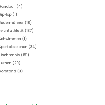
Handball
(4)
HipHop
(1)
Jedermänner
(18)
Leichtathletik
(137)
Schwimmen
(1)
Sportabzeichen
(34)
Tischtennis
(151)
Turnen
(20)
Vorstand
(3)