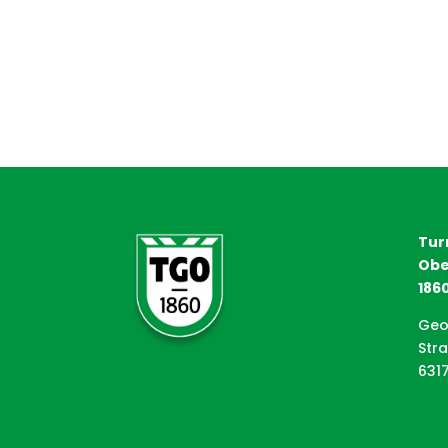
Tur
Obe
1860
Geo
Str
631