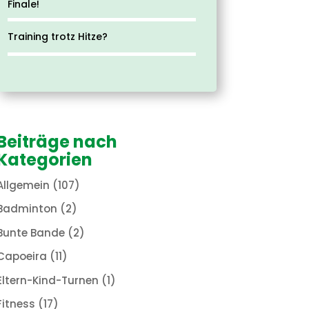
Finale!
Training trotz Hitze?
Beiträge nach
Kategorien
Allgemein
(107)
Badminton
(2)
Bunte Bande
(2)
Capoeira
(11)
Eltern-Kind-Turnen
(1)
Fitness
(17)