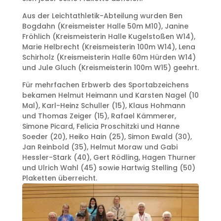
Aus der Leichtathletik-Abteilung wurden Ben
Bogdahn (Kreismeister Halle 50m M10), Janine
Fröhlich (Kreismeisterin Halle Kugelstoßen W14),
Marie Helbrecht (Kreismeisterin 100m W14), Lena
Schirholz (Kreismeisterin Halle 60m Hürden W14)
und Jule Gluch (Kreismeisterin 100m W15) geehrt.
Für mehrfachen Erbwerb des Sportabzeichens
bekamen Helmut Heimann und Karsten Nagel (10
Mal), Karl-Heinz Schuller (15), Klaus Hohmann
und Thomas Zeiger (15), Rafael Kämmerer,
Simone Picard, Felicia Proschitzki und Hanne
Soeder (20), Heiko Hain (25), Simon Ewald (30),
Jan Reinbold (35), Helmut Moraw und Gabi
Hessler-Stark (40), Gert Rödling, Hagen Thurner
und Ulrich Wahl (45) sowie Hartwig Stelling (50)
Plaketten überreicht.