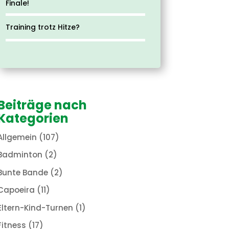
Finale!
Training trotz Hitze?
Beiträge nach
Kategorien
Allgemein
(107)
Badminton
(2)
Bunte Bande
(2)
Capoeira
(11)
Eltern-Kind-Turnen
(1)
Fitness
(17)