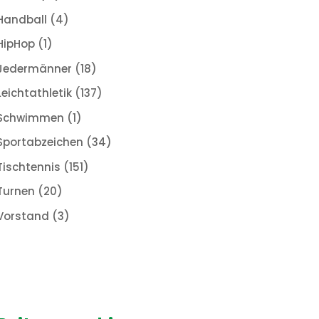
Handball
(4)
HipHop
(1)
Jedermänner
(18)
Leichtathletik
(137)
Schwimmen
(1)
Sportabzeichen
(34)
Tischtennis
(151)
Turnen
(20)
Vorstand
(3)