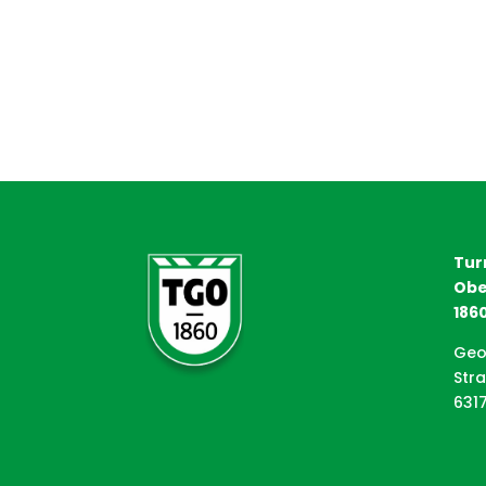
Tur
Obe
1860
Geo
Str
631