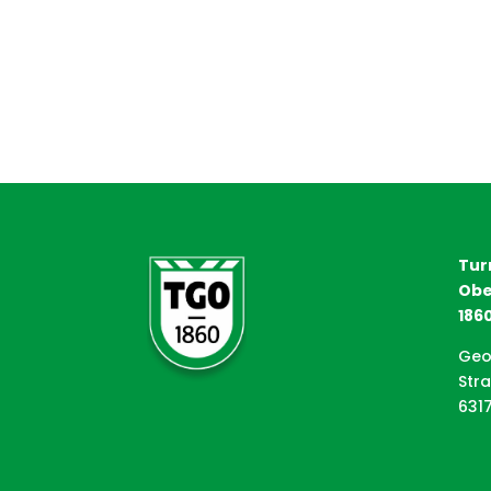
Tur
Obe
1860
Geo
Str
631