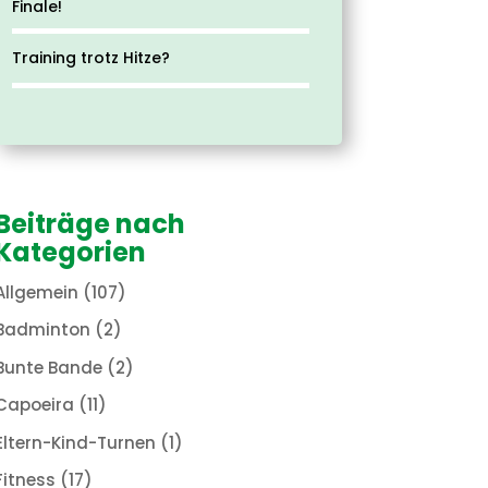
Finale!
Training trotz Hitze?
Beiträge nach
Kategorien
Allgemein
(107)
Badminton
(2)
Bunte Bande
(2)
Capoeira
(11)
Eltern-Kind-Turnen
(1)
Fitness
(17)