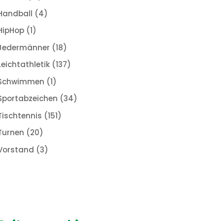
Handball
(4)
HipHop
(1)
Jedermänner
(18)
Leichtathletik
(137)
Schwimmen
(1)
Sportabzeichen
(34)
Tischtennis
(151)
Turnen
(20)
Vorstand
(3)