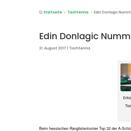
Startseite
Tischtennis
Edin Donlagic Numm

5
5
Edin Donlagic Numme
21. August 2017
|
Tischtennis
Erfo
Top
Beim hessischen Ranglistenturnier Top 32 der A-Sch