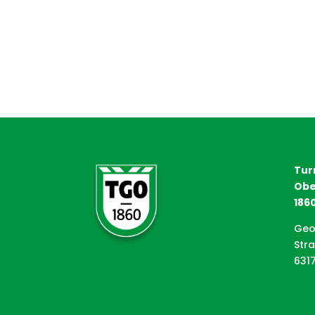
Tur
Obe
1860
Geo
Str
631