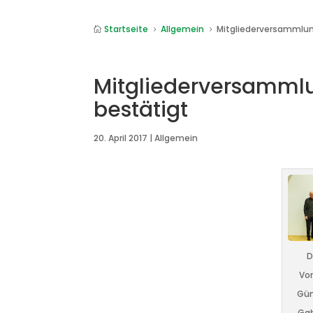
Startseite
Allgemein
Mitgliederversammlun

5
5
Mitgliederversammlu
bestätigt
20. April 2017
|
Allgemein
D
Vor
Gün
Gab