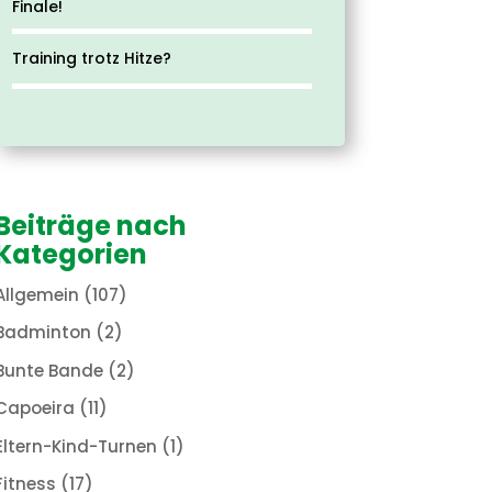
Finale!
Training trotz Hitze?
Beiträge nach
Kategorien
Allgemein
(107)
Badminton
(2)
Bunte Bande
(2)
Capoeira
(11)
Eltern-Kind-Turnen
(1)
Fitness
(17)