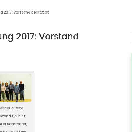
g 2017: Vorstand bestätigt
ng 2017: Vorstand
er neue-alte
stand (v.l.n.r.):
ter Kämmerer,
i Heßler-Stark,