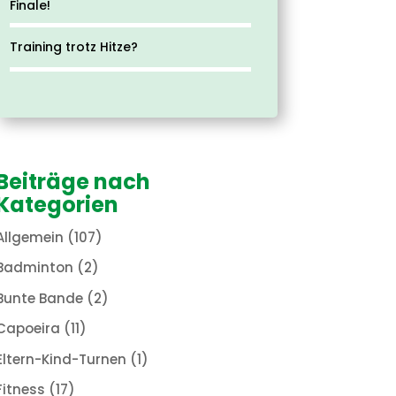
Finale!
Training trotz Hitze?
Beiträge nach
Kategorien
Allgemein
(107)
Badminton
(2)
Bunte Bande
(2)
Capoeira
(11)
Eltern-Kind-Turnen
(1)
Fitness
(17)