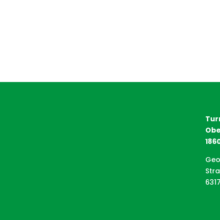
Tur
Obe
1860
Geo
Str
631