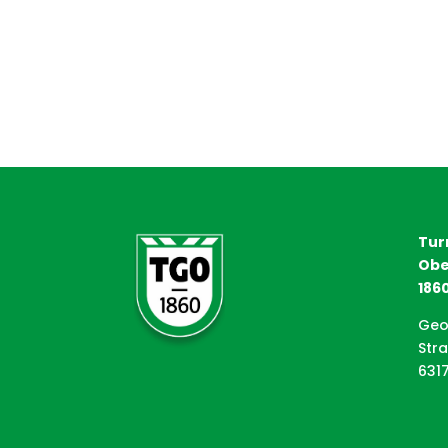
Tur
Obe
1860
Geo
Str
631