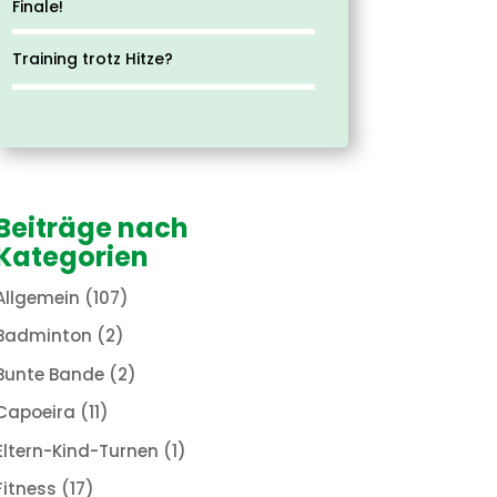
Finale!
Training trotz Hitze?
Beiträge nach
Kategorien
Allgemein
(107)
Badminton
(2)
Bunte Bande
(2)
Capoeira
(11)
Eltern-Kind-Turnen
(1)
Fitness
(17)