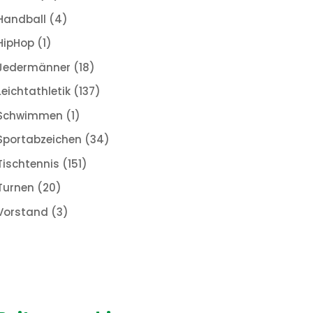
Handball
(4)
HipHop
(1)
Jedermänner
(18)
Leichtathletik
(137)
Schwimmen
(1)
Sportabzeichen
(34)
Tischtennis
(151)
Turnen
(20)
Vorstand
(3)