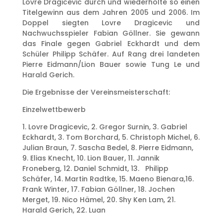
Lovre Dragicevic durch und wiederholte so einen
Titelgewinn aus dem Jahren 2005 und 2006. Im
Doppel siegten Lovre Dragicevic und
Nachwuchsspieler Fabian Göllner. Sie gewann
das Finale gegen Gabriel Eckhardt und dem
Schüler Philipp Schäfer. Auf Rang drei landeten
Pierre Eidmann/Lion Bauer sowie Tung Le und
Harald Gerich.
Die Ergebnisse der Vereinsmeisterschaft:
Einzelwettbewerb
1. Lovre Dragicevic, 2. Gregor Surnin, 3. Gabriel
Eckhardt, 3. Tom Borchard, 5. Christoph Michel, 6.
Julian Braun, 7. Sascha Bedel, 8. Pierre Eidmann,
9. Elias Knecht, 10. Lion Bauer, 11. Jannik
Froneberg, 12. Daniel Schmidt, 13. Philipp
Schäfer, 14. Martin Radtke, 15. Maeno Bienara,16.
Frank Winter, 17. Fabian Göllner, 18. Jochen
Merget, 19. Nico Hämel, 20. Shy Ken Lam, 21.
Harald Gerich, 22. Luan