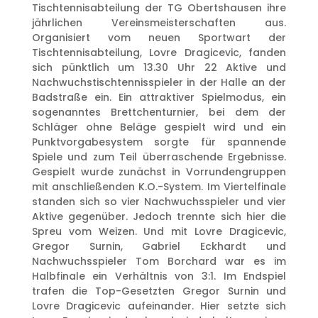
Tischtennisabteilung der TG Obertshausen ihre
jährlichen Vereinsmeisterschaften aus.
Organisiert vom neuen Sportwart der
Tischtennisabteilung, Lovre Dragicevic, fanden
sich pünktlich um 13.30 Uhr 22 Aktive und
Nachwuchstischtennisspieler in der Halle an der
Badstraße ein. Ein attraktiver Spielmodus, ein
sogenanntes Brettchenturnier, bei dem der
Schläger ohne Beläge gespielt wird und ein
Punktvorgabesystem sorgte für spannende
Spiele und zum Teil überraschende Ergebnisse.
Gespielt wurde zunächst in Vorrundengruppen
mit anschließenden K.O.-System. Im Viertelfinale
standen sich so vier Nachwuchsspieler und vier
Aktive gegenüber. Jedoch trennte sich hier die
Spreu vom Weizen. Und mit Lovre Dragicevic,
Gregor Surnin, Gabriel Eckhardt und
Nachwuchsspieler Tom Borchard war es im
Halbfinale ein Verhältnis von 3:1. Im Endspiel
trafen die Top-Gesetzten Gregor Surnin und
Lovre Dragicevic aufeinander. Hier setzte sich