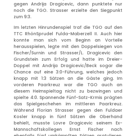
gegen Andrija Dragicevic, dann punktete nur
noch die TGO. Strasser erzielte den Siegpunkt
zum 9:3.
Im letzten Hinrundenspiel traf die TGO auf den
TTC RhönSprudel Fulda-Maberzell II. Auch hier
konnte man sich vom Beginn an Vorteile
herausspielen, legte mit den Doppelsiegen von
Fischer/Surnin und Strasser/L. Dragicevic den
Grundstein zum Erfolg und hatte im Dreier-
Doppel mit Andrija Dragicevic/Beck sogar die
Chance auf eine 3:0-Führung, welches jedoch
knapp mit 1:3 Sätzen an die Gäste ging. Im
vorderen Paarkreuz war die TGO auch an
diesem Heimspieltag nicht zu bezwingen und
spielte 4:0. Spannende Fünf-Satz-Krmis prägten
das Spielgeschehen im mittleren Paarkreuz.
Während Florian Strasser gegen den Fuldaer
Kosler knapp in fünf Sätzen die Oberhand
behielt, musste Lovre Dragicevic seinem Ex-
Mannschaftskollegen Ernst Fischer nach
ebenfalls fünf umkämpften Sätzen gratulieren.