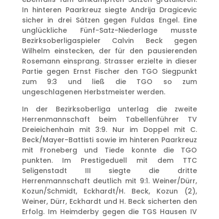
In hinteren Paarkreuz siegte Andrija Dragicevic
sicher in drei Sätzen gegen Fuldas Engel. Eine
unglückliche Fünf-Satz-Niederlage musste
Bezirksoberligaspieler Calvin Beck gegen
Wilhelm einstecken, der für den pausierenden
Rosemann einsprang. Strasser erzielte in dieser
Partie gegen Ernst Fischer den TGO Siegpunkt
zum 9:3 und ließ die TGO so zum
ungeschlagenen Herbstmeister werden.
In der Bezirksoberliga unterlag die zweite
Herrenmannschaft beim Tabellenführer TV
Dreieichenhain mit 3:9. Nur im Doppel mit C.
Beck/Mayer-Battisti sowie im hinteren Paarkreuz
mit Froneberg und Tiede konnte die TGO
punkten. Im Prestigeduell mit dem TTC
Seligenstadt III siegte die dritte
Herrenmannschaft deutlich mit 9:1. Weiner/Dürr,
Kozun/Schmidt, Eckhardt/H. Beck, Kozun (2),
Weiner, Dürr, Eckhardt und H. Beck sicherten den
Erfolg. Im Heimderby gegen die TGS Hausen IV