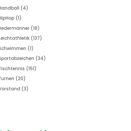
Handball
(4)
HipHop
(1)
Jedermänner
(18)
Leichtathletik
(137)
Schwimmen
(1)
Sportabzeichen
(34)
Tischtennis
(151)
Turnen
(20)
Vorstand
(3)