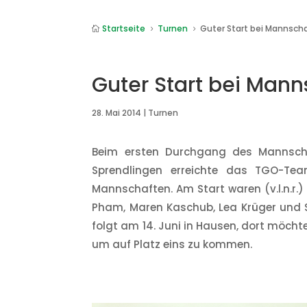
Startseite
Turnen
Guter Start bei Mannsc

5
5
Guter Start bei Man
28. Mai 2014
|
Turnen
Beim ersten Durchgang des Mannscha
Sprendlingen erreichte das TGO-Tea
Mannschaften. Am Start waren (v.l.n.r
Pham, Maren Kaschub, Lea Krüger und 
folgt am 14. Juni in Hausen, dort möc
um auf Platz eins zu kommen.