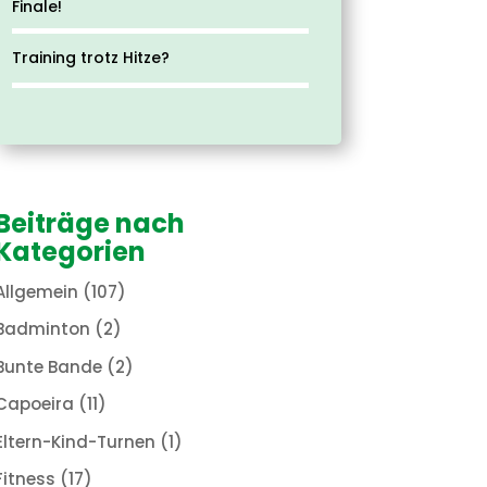
Finale!
Training trotz Hitze?
Beiträge nach
Kategorien
Allgemein
(107)
Badminton
(2)
Bunte Bande
(2)
Capoeira
(11)
Eltern-Kind-Turnen
(1)
Fitness
(17)