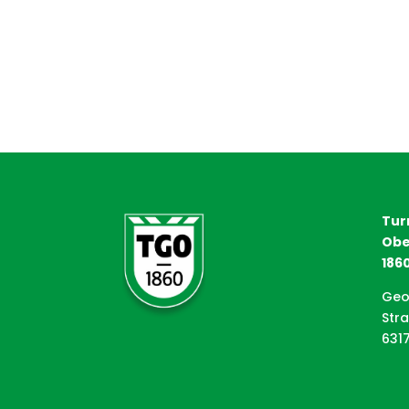
Tur
Obe
1860
Geo
Str
631