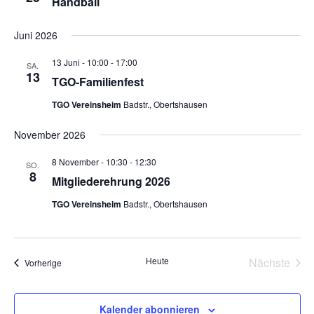
Handball
Juni 2026
13 Juni - 10:00
-
17:00
SA.
13
TGO-Familienfest
TGO Vereinsheim
Badstr., Obertshausen
November 2026
8 November - 10:30
-
12:30
SO.
8
Mitgliederehrung 2026
TGO Vereinsheim
Badstr., Obertshausen
Heute
Nächste
Veranstaltungen
Vorherige
Veransta
Kalender abonnieren