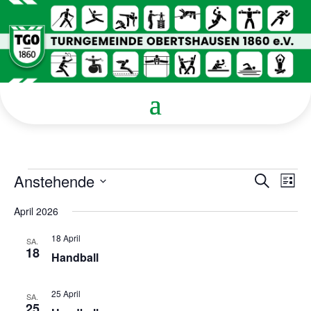
Veranstaltungen
Verans
Ver
Anstehende
Suche
Liste
Ans
Suche
Datum
Nav
und
April 2026
wählen.
Ansicht
18 April
Navigat
SA.
18
Handball
25 April
SA.
25