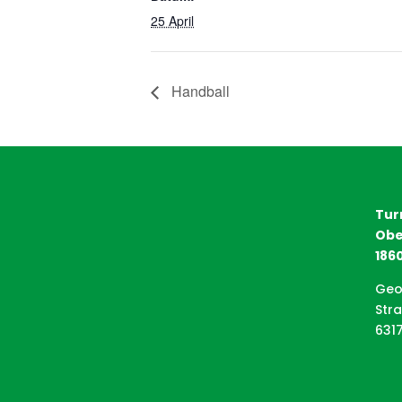
25 April
Handball
Tur
Obe
1860
Geo
Str
631