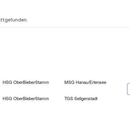
attgefunden.
HSG OberBieberStamm
MSG Hanau/Erlensee
HSG OberBieberStamm
TGS Seligenstadt