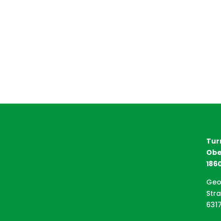
Tur
Obe
1860
Geo
Str
631