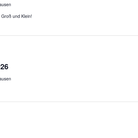
hausen
r Groß und Klein!
026
hausen