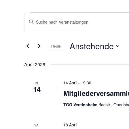
Veranstaltungen
Veranstaltungen
Bitte
Suche
Schlüsselwort
und
eingeben.
Ansichten,
Anstehende
Suche
Heute
Navigation
nach
Datum
Veranstaltungen
wählen.
April 2026
Schlüsselwort.
14 April - 19:30
DI.
14
Mitgliederversamml
TGO Vereinsheim
Badstr., Oberts
18 April
SA.