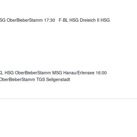
SG OberBieberStamm 17:30 F-BL HSG Dreieich II HSG
KL HSG OberBieberStamm MSG Hanau/Erlensee 16:00
OberBieberStamm TGS Seligenstadt