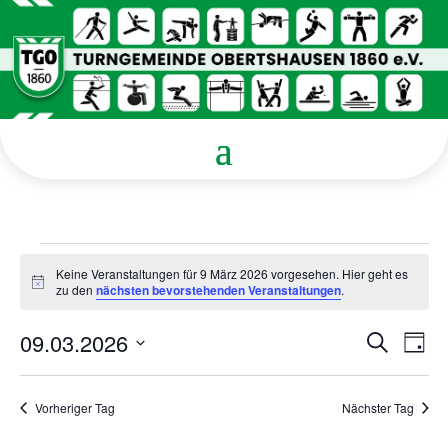
Veranstaltungen
Keine Veranstaltungen für 9 März 2026 vorgesehen. Hier geht es
für
Hinweis
zu den
nächsten bevorstehenden Veranstaltungen
.
9
März
Verans
Ver
09.03.2026
Suche
Tag
Ans
Suche
2026
Datum
Nav
und
wählen.
Ansicht
Vorheriger Tag
Nächster Tag
Navigat