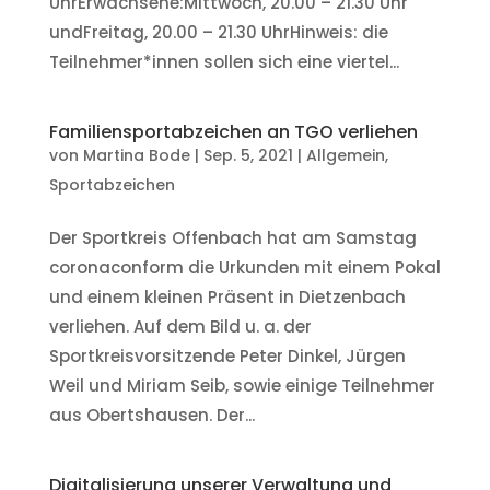
UhrErwachsene:Mittwoch, 20.00 – 21.30 Uhr
undFreitag, 20.00 – 21.30 UhrHinweis: die
Teilnehmer*innen sollen sich eine viertel...
Familiensportabzeichen an TGO verliehen
von
Martina Bode
|
Sep. 5, 2021
|
Allgemein
,
Sportabzeichen
Der Sportkreis Offenbach hat am Samstag
coronaconform die Urkunden mit einem Pokal
und einem kleinen Präsent in Dietzenbach
verliehen. Auf dem Bild u. a. der
Sportkreisvorsitzende Peter Dinkel, Jürgen
Weil und Miriam Seib, sowie einige Teilnehmer
aus Obertshausen. Der...
Digitalisierung unserer Verwaltung und