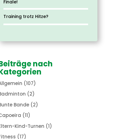
Finale!
Training trotz Hitze?
Beiträge nach
Kategorien
Allgemein
(107)
Badminton
(2)
Bunte Bande
(2)
Capoeira
(11)
Eltern-Kind-Turnen
(1)
Fitness
(17)