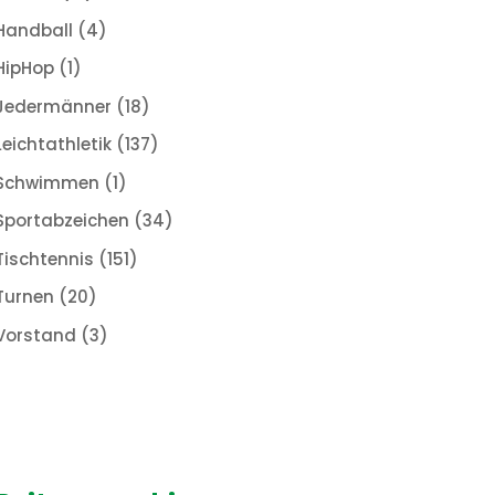
Handball
(4)
HipHop
(1)
Jedermänner
(18)
Leichtathletik
(137)
Schwimmen
(1)
Sportabzeichen
(34)
Tischtennis
(151)
Turnen
(20)
Vorstand
(3)