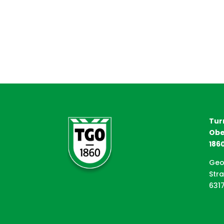
Tur
Obe
1860
Geo
Str
631