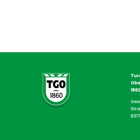
Tur
Obe
1860
Geo
Str
631