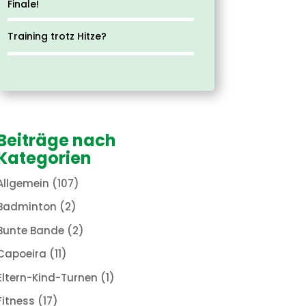
Finale!
Training trotz Hitze?
Beiträge nach
Kategorien
Allgemein
(107)
Badminton
(2)
Bunte Bande
(2)
Capoeira
(11)
Eltern-Kind-Turnen
(1)
Fitness
(17)