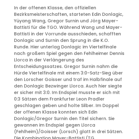
In der offenen Klasse, den offiziellen
Bezirksmeisterschaften, starteten Edin Donlagic,
Yüyang Wang, Gregor Surnin und Jörg Mayer-
Battisti für die TGO. Während Wang und Mayer-
Battisti in der Vorrunde ausschieden, schafften
Donlagic und Surnin den Sprung in die K.O.
Runde. Hier unterlag Donlagic im Viertelfinale
nach großem Spiel gegen den Fehlheimer Dennis
Llorca in der Verlängerung des
Entscheidungssatzes. Gregor Surnin nahm die
Hürde Viertelfinale mit einem 3:0-Satz-Sieg über
den Lorscher Goisser und traf im Halbfinale auf
den Donlagic Bezwinger Llorca. Auch hier siegte
er sicher mit 3:0. Im Endspiel musste er sich mit
0:3 Sätzen dem Frankfurter Leon Pradler
geschlagen geben und holte Silber. Im Doppel
der offenen Klasse konnten sich Edin
Donlagic/Gregor Surnin den Titel sichern. Sie
gewannen im Endspiel gegen Llorca
(Fehlheim)/Goisser (Lorsch) glatt in drei Sätzen.
Die Kombination Mayer-Battisti (TG