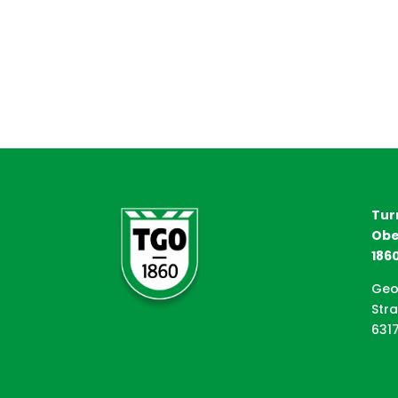
Tur
Obe
1860
Geo
Str
631