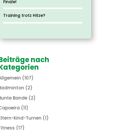
Finale!
Training trotz Hitze?
Beiträge nach
Kategorien
Allgemein
(107)
Badminton
(2)
Bunte Bande
(2)
Capoeira
(11)
Eltern-Kind-Turnen
(1)
Fitness
(17)