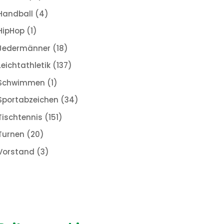
Handball
(4)
HipHop
(1)
Jedermänner
(18)
Leichtathletik
(137)
Schwimmen
(1)
Sportabzeichen
(34)
Tischtennis
(151)
Turnen
(20)
Vorstand
(3)