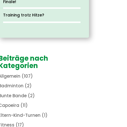
Finale!
Training trotz Hitze?
Beiträge nach
Kategorien
Allgemein
(107)
Badminton
(2)
Bunte Bande
(2)
Capoeira
(11)
Eltern-Kind-Turnen
(1)
Fitness
(17)