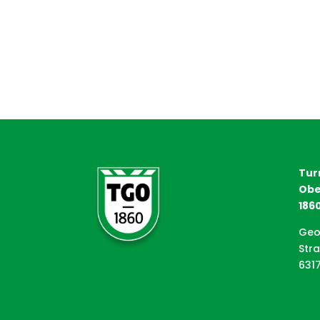
Tur
Obe
1860
Geo
Str
631