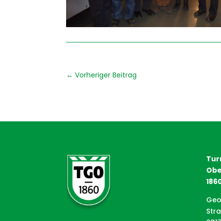
←
Vorheriger Beitrag
Tur
Obe
1860
Geo
Str