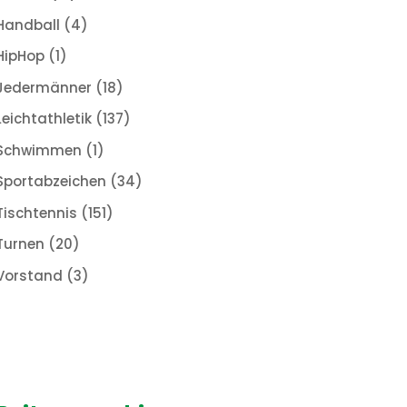
Handball
(4)
HipHop
(1)
Jedermänner
(18)
Leichtathletik
(137)
Schwimmen
(1)
Sportabzeichen
(34)
Tischtennis
(151)
Turnen
(20)
Vorstand
(3)