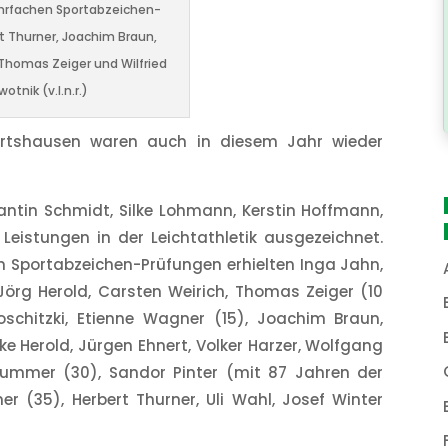
hrfachen Sportabzeichen-
rt Thurner, Joachim Braun,
Thomas Zeiger und Wilfried
otnik (v.l.n.r.)
ertshausen waren auch in diesem Jahr wieder
ntin Schmidt, Silke Lohmann, Kerstin Hoffmann,
Leistungen in der Leichtathletik ausgezeichnet.
en Sportabzeichen-Prüfungen erhielten Inga Jahn,
Jörg Herold, Carsten Weirich, Thomas Zeiger (10
Proschitzki, Etienne Wagner (15), Joachim Braun,
e Herold, Jürgen Ehnert, Volker Harzer, Wolfgang
Drummer (30), Sandor Pinter (mit 87 Jahren der
r (35), Herbert Thurner, Uli Wahl, Josef Winter