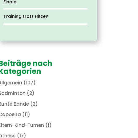
Finale!
Training trotz Hitze?
Beiträge nach
Kategorien
Allgemein
(107)
Badminton
(2)
Bunte Bande
(2)
Capoeira
(11)
Eltern-Kind-Turnen
(1)
Fitness
(17)