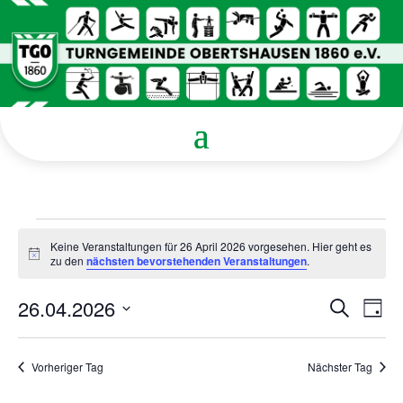
Veranstaltungen
Keine Veranstaltungen für 26 April 2026 vorgesehen. Hier geht es
für
Hinweis
zu den
nächsten bevorstehenden Veranstaltungen
.
26
April
Verans
Ver
26.04.2026
Suche
Tag
Ans
Suche
2026
Datum
Nav
und
wählen.
Ansicht
Vorheriger Tag
Nächster Tag
Navigat