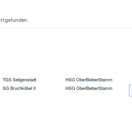
attgefunden.
TGS Seligenstadt
HSG OberBieberStamm
SG Bruchköbel II
HSG OberBieberStamm