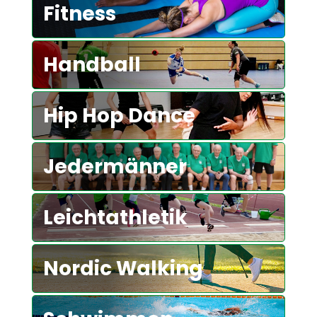
Fitness
Handball
Hip Hop Dance
Jedermänner
Leichtathletik
Nordic Walking